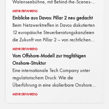
Walenseebühne, mit Behind-the-Scenes-
Tour und einem unerwarteten Highlight.
MEHR ERFAHREN
Einblicke aus Davos: Pillar 2 neu gedacht
Beim Netzwerktreffen in Davos diskutierten
12 europäische Steuerberatungskanzleien
die Zukunft von Pillar 2 – von rechtlichen
Spannungsfeldern bis zu praktischen
MEHR ERFAHREN
Umsetzungsfragen. Jetzt Insights lesen.
Vom Offshore-Modell zur tragfähigen
Onshore-Struktur
Eine internationale Tech Company unter
regulatorischem Druck: Wie die
Überführung in eine skalierbare Onshore-
Struktur in Liechtenstein und der Schweiz
MEHR ERFAHREN
Stabilität, Bankfähigkeit und Wachstum
ermöglichte.