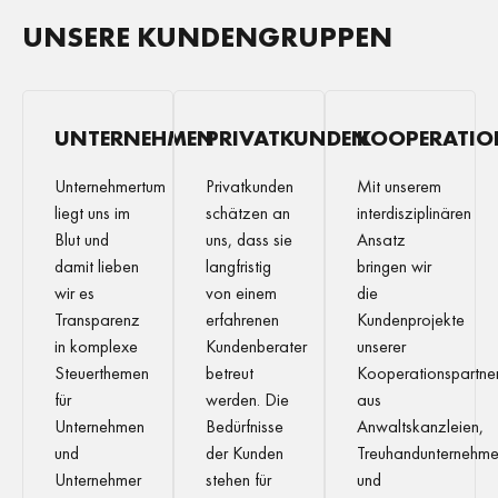
UNSERE KUNDENGRUPPEN
UNTERNEHMEN
PRIVATKUNDEN
KOOPERATIO
Unternehmertum
Privatkunden
Mit unserem
liegt uns im
schätzen an
interdisziplinären
Blut und
uns, dass sie
Ansatz
damit lieben
langfristig
bringen wir
wir es
von einem
die
Transparenz
erfahrenen
Kundenprojekte
in komplexe
Kundenberater
unserer
Steuerthemen
betreut
Kooperationspartne
für
werden. Die
aus
Unternehmen
Bedürfnisse
Anwaltskanzleien,
und
der Kunden
Treuhandunternehm
Unternehmer
stehen für
und