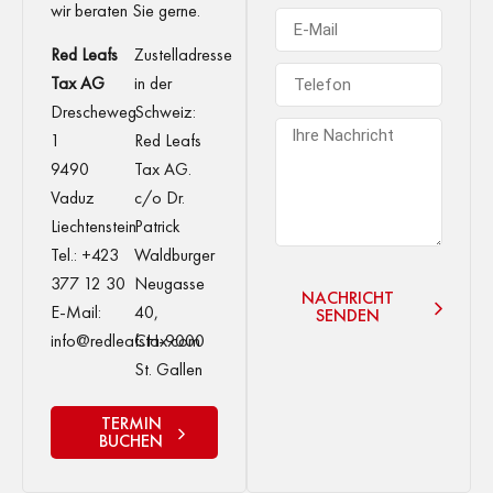
wir beraten Sie gerne.
Red Leafs
Zustelladresse
Tax AG
in der
Drescheweg
Schweiz:
1
Red Leafs
9490
Tax AG.
Vaduz
c/o Dr.
Liechtenstein
Patrick
Tel.: +423
Waldburger
377 12 30
Neugasse
NACHRICHT
E-Mail:
40,
SENDEN
info@redleafstax.com
CH-9000
St. Gallen
TERMIN
BUCHEN