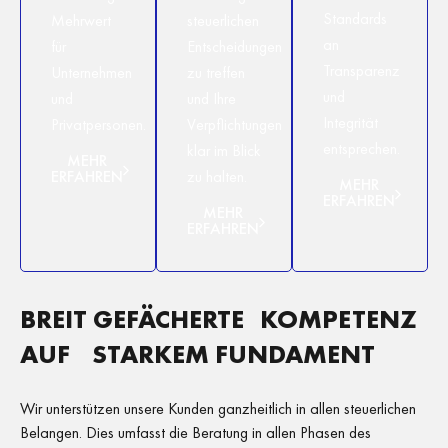
Standards
Mehrwert
steuerlichen
an
für
Entscheidungen
Transparenz
Unternehmen
zu treffen
und
und
und Ihre
Integrität
Privatpersonen.
Verpflichtungen
entsprechen.
klar im Blick
MEHR
ERFAHREN
zu halten.
MEHR
ERFAHREN
MEHR
ERFAHREN
BREIT GEFÄCHERTE KOMPETENZ
AUF STARKEM FUNDAMENT
Wir unterstützen unsere Kunden ganzheitlich in allen steuerlichen
Belangen. Dies umfasst die Beratung in allen Phasen des