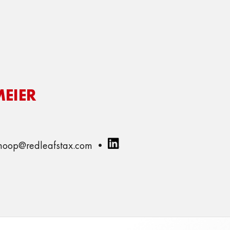
ÜBER UNS
KOMPETENZEN
LEISTUNGEN
I
EIER
b.hoop@redleafstax.com •