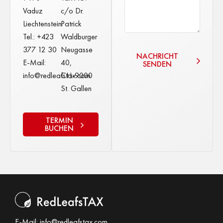
Vaduz
c/o Dr.
Liechtenstein
Patrick
Tel.: +423
Waldburger
377 12 30
Neugasse
NACHRICHT
E-Mail:
40,
SENDEN
info@redleafstax.com
CH-9000
St. Gallen
TERMIN
BUCHEN
E-Mail:
info@redleafstax.com