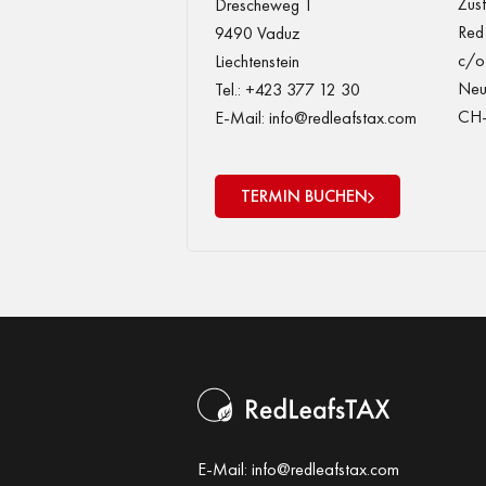
Zust
Drescheweg 1
Red
9490 Vaduz
c/o 
Liechtenstein
Neu
Tel.: +423 377 12 30
CH-
E-Mail: info@redleafstax.com
TERMIN BUCHEN
E-Mail:
info@redleafstax.com