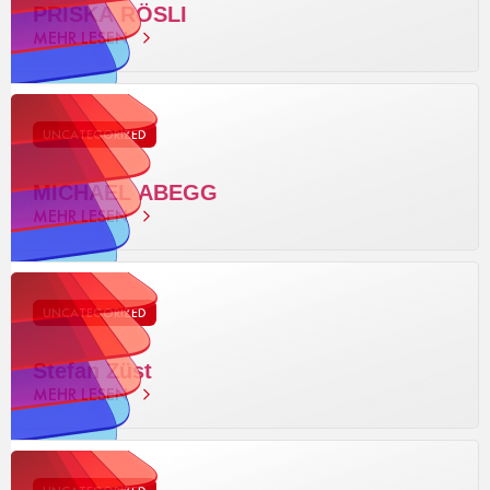
PRISKA RÖSLI
MEHR LESEN
UNCATEGORIZED
MICHAEL ABEGG
MEHR LESEN
UNCATEGORIZED
Stefan Züst
MEHR LESEN